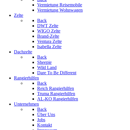
Vermietung Reisemobile
Vermietung Wohnwagen
Zelte
Back
DWT Zelte
WIGO Zelte
Brand-Zelte
Ventura Zelte
Isabella Zelte
Dachzelte
Back
Sheepie
Wild Land
Dare To Be Different
Rangierhilfen
Back
Reich Rangierhilfen
Truma Rangierhilfen
AL-KO Rangierhilfen
Unternehmen
Back
Über Uns
Jobs
Kontakt