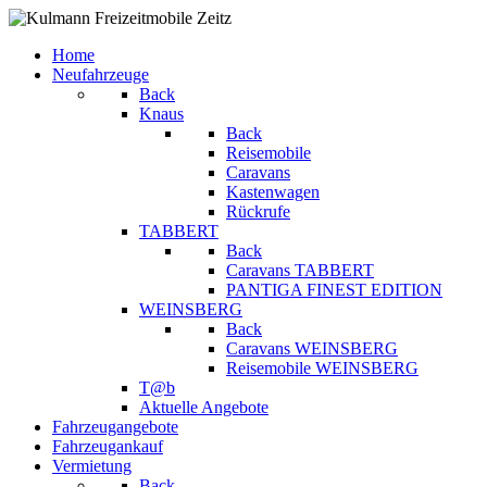
Home
Neufahrzeuge
Back
Knaus
Back
Reisemobile
Caravans
Kastenwagen
Rückrufe
TABBERT
Back
Caravans TABBERT
PANTIGA FINEST EDITION
WEINSBERG
Back
Caravans WEINSBERG
Reisemobile WEINSBERG
T@b
Aktuelle Angebote
Fahrzeugangebote
Fahrzeugankauf
Vermietung
Back