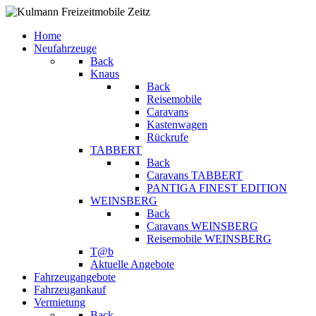
Home
Neufahrzeuge
Back
Knaus
Back
Reisemobile
Caravans
Kastenwagen
Rückrufe
TABBERT
Back
Caravans TABBERT
PANTIGA FINEST EDITION
WEINSBERG
Back
Caravans WEINSBERG
Reisemobile WEINSBERG
T@b
Aktuelle Angebote
Fahrzeugangebote
Fahrzeugankauf
Vermietung
Back