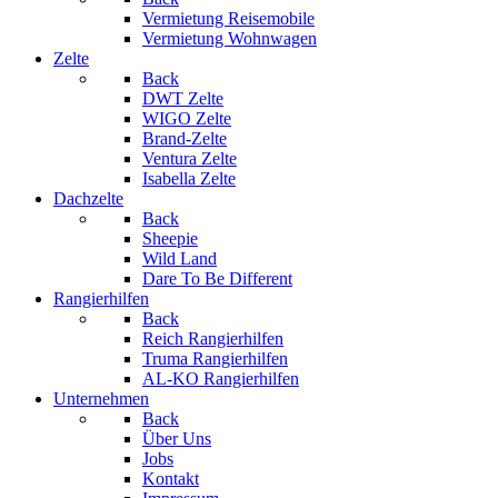
Vermietung Reisemobile
Vermietung Wohnwagen
Zelte
Back
DWT Zelte
WIGO Zelte
Brand-Zelte
Ventura Zelte
Isabella Zelte
Dachzelte
Back
Sheepie
Wild Land
Dare To Be Different
Rangierhilfen
Back
Reich Rangierhilfen
Truma Rangierhilfen
AL-KO Rangierhilfen
Unternehmen
Back
Über Uns
Jobs
Kontakt